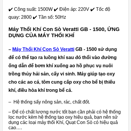
✔️ Công suất: 1500W ✔️ Điện áp: 220V ✔️ Tốc độ
quay: 2800 ✔️ Tần số: 50Hz
Máy Thổi Khí Con Sò Veratti GB - 1500, ỨNG
DỤNG CỦA MÁY THỔI KHÍ
–
Máy Thổi Khí Con Sò Veratti
GB - 1500 sử dụng
để có thể tạo ra luồng khí sau đó thổi vào đường
ống dẫn để bơm khí xuống ao hồ phục vụ nuôi
trồng thủy hải sản, cấy vi sinh. Máy giúp tạo oxy
cho các ao cá, tôm cung cấp oxy cho bể bị thiếu
khí, điều hòa khí trong bể cá.
– Hệ thống sấy nông sản, rác, chất đốt.
– Để có chất lượng nước tốt bạn cần phải có hệ thống
lọc nước kèm hệ thống tạo oxy hiệu quả, bạn nên sử
dụng các loại máy thổi Khí, Quạt Con Sò có hiệu quả
cao….