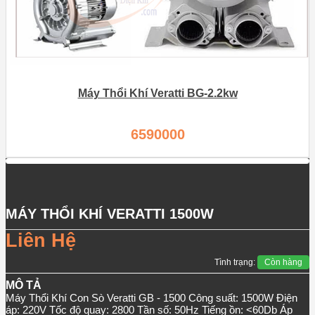
Máy Thổi Khí Veratti BG-2.2kw
6590000
MÁY THỔI KHÍ VERATTI 1500W
Liên Hệ
Tình trạng:
Còn hàng
MÔ TẢ
Máy Thổi Khí Con Sò Veratti GB - 1500 Công suất: 1500W Điện
áp: 220V Tốc độ quay: 2800 Tần số: 50Hz Tiếng ồn: <60Db Áp