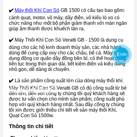
✔️
Máy thổi Khí Con Sò
GB 1500 có cấu tạo bao gồm:
cánh quạt, motor, vỏ máy, dây điện, vỏ kiểu lò xo có
chức năng như một bộ phận giảm thanh với màn ngăn
giúp âm thanh được khuếch tán ra.
✔️
Máy Thổi Khí Con Sò Veratti GB - 1500 là dụng cụ
dùng cho các hộ kinh doanh thủy sản, các nhà hàng
dùng để cung cấp oxy cho các chậu, bể cá. Máy sử
dụng động cơ quấn dây đồng bền bỉ, có thể hoạt động
liên tục trong thời gian dài, tiết kiệm điện và kiểu dáng
nhỏ gọn, dễ dàng di chuyển.
✔️
Là sản phẩm công suất lớn của dòng máy thổi khí.
Máy Thổi Khí Con Sò Veratti GB có đủ công suất từ bé
Hotline: 0949764852
đến lớn, đến với công ty chúng tôi quý khách hàng sẽ
được tư vấn chọn cho mình sản phẩm, công suất phù
hợp với quý khách hàng nhất. Sau đây công ty chúng
tôi xin được giới thiệu chi tiết về sản máy thổi Khí,
Quạt Con Sò 1500w.
Thông tin chi tiết