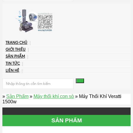
TRANG CHỦ
GIỚI THIỆU
SẢN PHẨM
TIN TỨC
LIÊN HỆ
»
Sản Phẩm
»
Máy thổi khí con sò
» Máy Thổi Khí Veratti
1500w
SẢN PHẨM