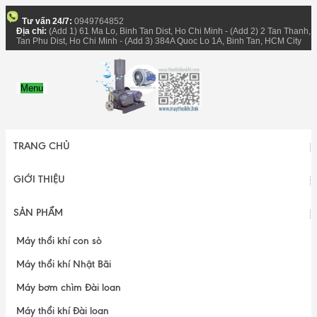
Tư vấn 24/7:
0949764852
Địa chỉ:
(Add 1) 61 Ma Lo, Binh Tan Dist, Ho Chi Minh - (Add 2) 2 Tan Thanh,
Tan Phu Dist, Ho Chi Minh - (Add 3) 384A Quoc Lo 1A, Binh Tan, HCM City
Menu
TRANG CHỦ
GIỚI THIỆU
SẢN PHẨM
Máy thổi khí con sò
Máy thổi khí Nhật Bãi
Máy bơm chìm Đài loan
Máy thổi khí Đài loan