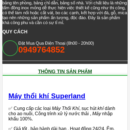
bảng tên phòng, bảng chỉ dẫn, bảng số nhà. Với chất liệu là những
tấm đồng inox mỏng dễ thực hiện việc thiết kế cũng như thi công,
có thể làm nổi hoặc cắt vát, bo các cạnh, kết hợp với đá, gỗ, mica
tạo nên những sản phẩm ấn tượng, độc đáo. Đây là sản phẩm
khá công phu và cần có sự tỉ mỉ.
QUY CÁCH
Đặt Mua Qua Điện Thoại (8h00 - 20h00)
0949764852
THÔNG TIN SẢN PHẨM
Máy thổi khí Superland
✅ Cung cấp các loại
Máy Thổi Khí
, sục hút
khí
dành
cho ao nuôi, Công trình xử lý nước thải ,
Máy
nhập
khẩu 100%.
✅ Giá tốt , bảo hành dài hạn . Hoạt động 24/24, Êm,