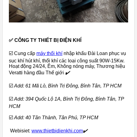
✅
CÔNG TY THIẾT BỊ ĐIỆN KHÍ
☑️ Cung cấp
máy thổi khí
nhập khẩu Đài Loan phục vụ
sục khí hút khí, thổi khí các loại công suất 90W-15Kw.
Hoạt động 24/24, Êm, Không nóng máy, Thương hiệu
Veratti hàng đầu Thế giới
✔️
☑️
Add: 61 Mã Lò, Bình Trị Đông, Bình Tân, TP HCM
☑️
Add: 394 Quốc Lộ 1A, Bình Trị Đông, Bình Tân, TP
HCM
☑️
Add: 40 Tân Thành, Tân Phú, TP HCM
Webisiet:
www.thietbidienkhi.com
✔️