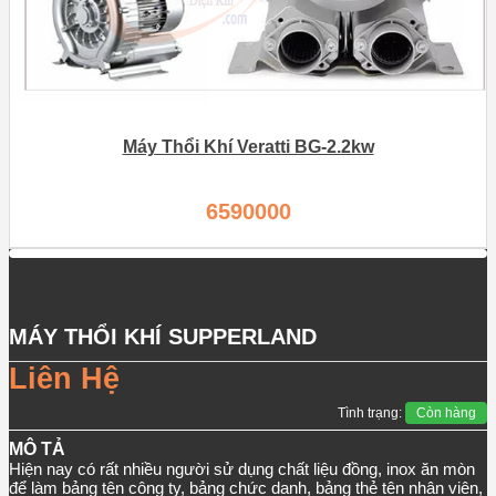
Máy Thổi Khí Veratti BG-2.2kw
6590000
MÁY THỔI KHÍ SUPPERLAND
Liên Hệ
Tình trạng:
Còn hàng
MÔ TẢ
Hiện nay có rất nhiều người sử dụng chất liệu đồng, inox ăn mòn
để làm bảng tên công ty, bảng chức danh, bảng thẻ tên nhân viên,