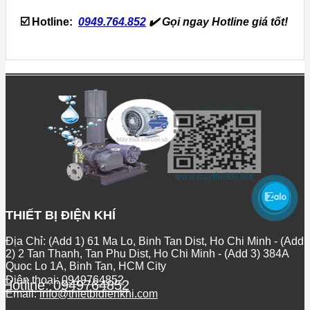
☑️ Hotline:
0949.764.852
✔️
Gọi ngay Hotline giá tốt!
THIẾT BỊ ĐIỆN KHÍ
Địa Chỉ: (Add 1) 61 Ma Lo, Binh Tan Dist, Ho Chi Minh - (Add
2) 2 Tan Thanh, Tan Phu Dist, Ho Chi Minh - (Add 3) 384A
Quoc Lo 1A, Binh Tan, HCM City
Điện thoại:
0949764852
Hotline: 0949764852
Email:
info@thietbidienkhi.com