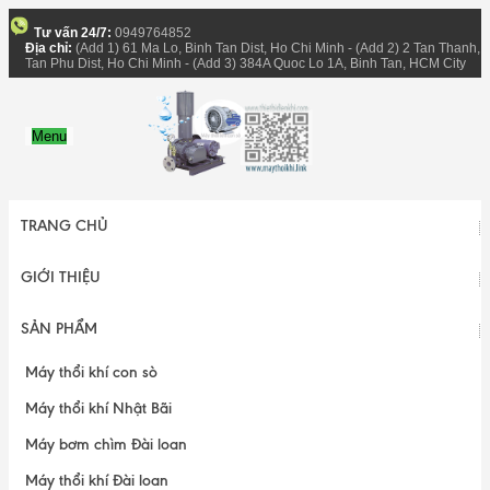
Tư vấn 24/7:
0949764852
Địa chỉ:
(Add 1) 61 Ma Lo, Binh Tan Dist, Ho Chi Minh - (Add 2) 2 Tan Thanh,
Tan Phu Dist, Ho Chi Minh - (Add 3) 384A Quoc Lo 1A, Binh Tan, HCM City
Menu
TRANG CHỦ
GIỚI THIỆU
SẢN PHẨM
Máy thổi khí con sò
Máy thổi khí Nhật Bãi
Máy bơm chìm Đài loan
Máy thổi khí Đài loan