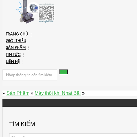
TRANG CHỦ
GIỚI THIỆU
SẢN PHẨM
TIN TỨC
LIÊN HỆ
»
Sản Phẩm
»
Máy thổi khí Nhật Bãi
»
TÌM KIẾM