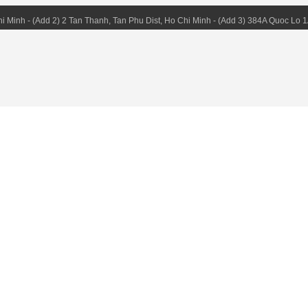
hi Minh - (Add 2) 2 Tan Thanh, Tan Phu Dist, Ho Chi Minh - (Add 3) 384A Quoc Lo 