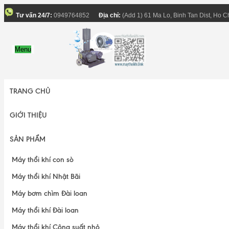
Tư vấn 24/7:
0949764852
Địa chỉ:
(Add 1) 61 Ma Lo, Binh Tan Dist, Ho C
Menu
TRANG CHỦ
GIỚI THIỆU
SẢN PHẨM
Máy thổi khí con sò
Máy thổi khí Nhật Bãi
Máy bơm chìm Đài loan
Máy thổi khí Đài loan
Máy thổi khí Công suất nhỏ