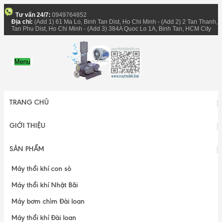
Tư vấn 24/7:
0949764852
Địa chỉ:
(Add 1) 61 Ma Lo, Binh Tan Dist, Ho Chi Minh - (Add 2) 2 Tan Thanh,
Tan Phu Dist, Ho Chi Minh - (Add 3) 384A Quoc Lo 1A, Binh Tan, HCM City
Menu
TRANG CHỦ
GIỚI THIỆU
SẢN PHẨM
Máy thổi khí con sò
Máy thổi khí Nhật Bãi
Máy bơm chìm Đài loan
Máy thổi khí Đài loan