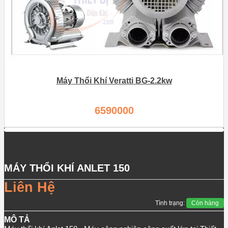
Máy Thổi Khí Veratti BG-2.2kw
6590000
MÁY THỔI KHÍ ANLET 150
Liên Hệ
Tình trạng:
Còn hàng
MÔ TẢ