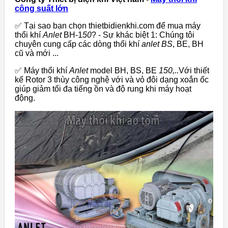
công suất lớn
✅ Tại sao bạn chọn thietbidienkhi.com để mua máy
thổi khí
Anlet
BH-1
50
? - Sự khác biệt 1: Chúng tôi
chuyên cung cấp các dòng thổi khí
anlet BS
, BE, BH
cũ và mới ...
✅ Máy thổi khí
Anlet
model BH, BS, BE
150,..
Với thiết
kế Rotor 3 thùy công nghệ với và vỏ đôi dạng xoắn ốc
giúp giảm tối đa tiếng ồn và độ rung khi máy hoạt
động.