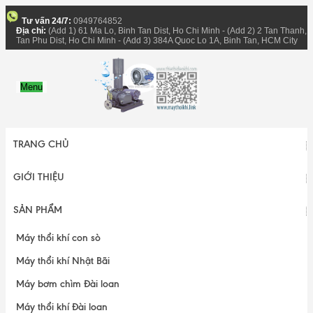
Tư vấn 24/7:
0949764852
Địa chỉ:
(Add 1) 61 Ma Lo, Binh Tan Dist, Ho Chi Minh - (Add 2) 2 Tan Thanh,
Tan Phu Dist, Ho Chi Minh - (Add 3) 384A Quoc Lo 1A, Binh Tan, HCM City
Menu
TRANG CHỦ
GIỚI THIỆU
SẢN PHẨM
Máy thổi khí con sò
Máy thổi khí Nhật Bãi
Máy bơm chìm Đài loan
Máy thổi khí Đài loan