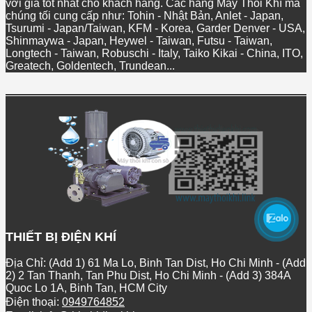
với giá tốt nhất cho khách hàng. Các hãng Máy Thổi Khí mà
chúng tối cung cấp như: Tohin - Nhật Bản, Anlet - Japan,
Tsurumi - Japan/Taiwan, KFM - Korea, Garder Denver - USA,
Shinmaywa - Japan, Heywel - Taiwan, Futsu - Taiwan,
Longtech - Taiwan, Robuschi - Italy, Taiko Kikai - China, ITO,
Greatech, Goldentech, Trundean...
THIẾT BỊ ĐIỆN KHÍ
Địa Chỉ: (Add 1) 61 Ma Lo, Binh Tan Dist, Ho Chi Minh - (Add
2) 2 Tan Thanh, Tan Phu Dist, Ho Chi Minh - (Add 3) 384A
Quoc Lo 1A, Binh Tan, HCM City
Điện thoại:
0949764852