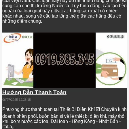
của Việt Nam. Các loại máy này do rất nhiều hãng chế tạo và
cung cấp cho thị trường Nước ta. Tuy hình dáng, cấu tạo bên
ngoài của loại quạt này giữa các hãng sản xuất có nhiều
khác nhau, song về cấu tạo tổng thể giữa các hãng đều có
những điểm chung.
Hướng Dẫn Thanh Toán
06/07/2025 12:36:15
Phương thức thanh toán tại Thiết Bị Điện Khí ☑️ Chuyên kinh
doanh phân phối, buôn bán sỉ và lẻ thiết bị điện khí, máy thổi
khí, bơm nước các loại Đài loan - Hồng Kông - Nhật Bản -
Italia,..