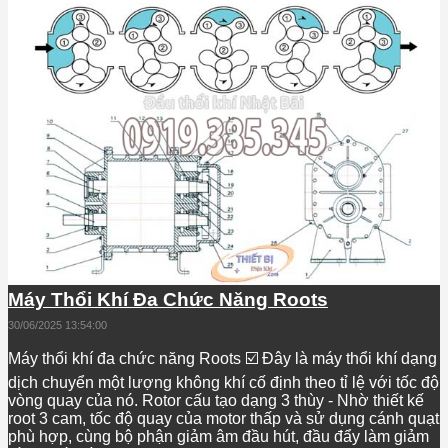
Máy Thổi Khí Đa Chức Năng Roots
30/06/2025 13:54:00
Máy thổi khí đa chức năng Roots ☑️ Đây là máy thổi khí dạng
dịch chuyển một lượng không khí cố định theo tỉ lệ với tốc độ
vòng quay của nó. Rotor cấu tạo dạng 3 thùy - Nhờ thiết kế
root 3 cam, tốc độ quay của motor thấp và sử dụng cánh quạt
phù hợp, cùng bộ phận giảm âm đầu hút, đầu đẩy làm giảm