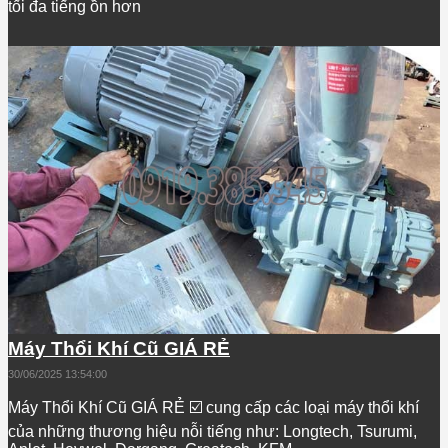
tối đa tiếng ồn hơn
Máy Thổi Khí Cũ GIÁ RẺ
30/06/2025 13:54:00
Máy Thổi Khí Cũ GIÁ RẺ ☑️ cung cấp các loại máy thổi khí
của những thương hiệu nỗi tiếng như: Longtech, Tsurumi,