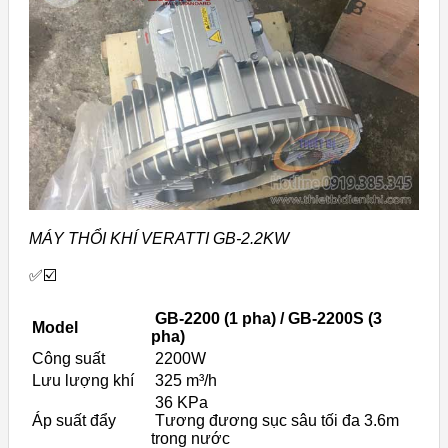
MÁY THỔI KHÍ VERATTI GB-2.2KW
✅☑️
GB-2200 (1 pha) / GB-2200S (3
Model
pha)
Công suất
2200W
Lưu lượng khí
325 m³/h
36 KPa
Áp suất đẩy
Tương đương sục sâu tối đa 3.6m
trong nước