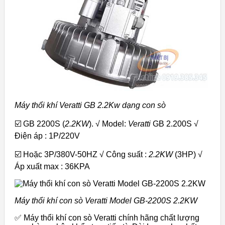
Máy thổi khí Veratti GB 2.2Kw dạng con sò
☑️ GB 2200S (
2.2KW
). √ Model:
Veratti
GB 2.200S √
Điện áp : 1P/220V
☑️ Hoặc 3P/380V-50HZ √ Công suất :
2.2KW
(3HP) √
Áp xuất max : 36KPA
Máy thổi khí con sò Veratti Model GB-2200S 2.2KW
✅ Máy thổi khí con sò Veratti chính hãng chất lượng