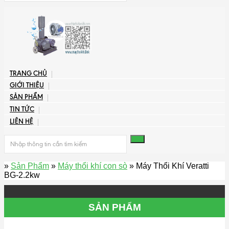
TRANG CHỦ
GIỚI THIỆU
SẢN PHẨM
TIN TỨC
LIÊN HỆ
»
Sản Phẩm
»
Máy thổi khí con sò
» Máy Thổi Khí Veratti
BG-2.2kw
SẢN PHẨM