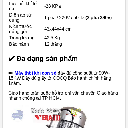
Lực hút khí tối
-28 KPa
đa
Điện áp sử
1 pha / 220V / 50Hz
(3 pha 380v)
dụng
Kích thước
43x44x44 cm
đóng gói
Trọng lượng
42.5 Kg
Bảo hành
12 tháng
✔️ Đa dạng sản phẩm
=>
Máy thổi khí con sò
đầy đủ công suất từ 90W-
15KW Đầy đủ giấy tờ COCQ Bảo hành chính hãng
1năm.
Giao hàng toàn quốc hỗ trợ phí vận chuyển Giao hàng
nhanh chóng tại TP HCM.