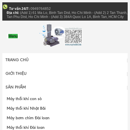
Tư vấn 24/7:
0949764852
Địa chỉ:
(Add 1) 61 Ma Lo, Binh Tan Dist, Ho Chi Minh - (Add 2) 2 Tan Thanh,
Tan Phu Dist, Ho Chi Minh - (Add 3) 384A Quoc Lo 1A, Binh Tan, HCM City
Menu
TRANG CHỦ
GIỚI THIỆU
SẢN PHẨM
Máy thổi khí con sò
Máy thổi khí Nhật Bãi
Máy bơm chìm Đài loan
Máy thổi khí Đài loan